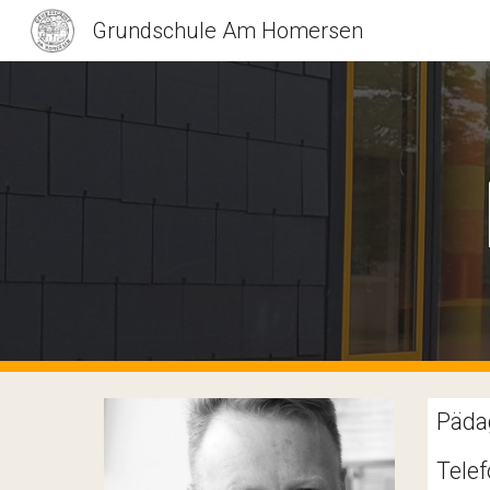
Grundschule Am Homersen
Sk
Pädag
Tele